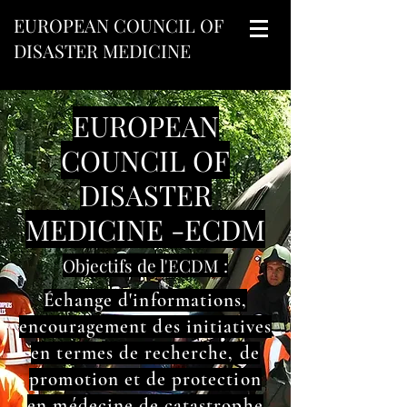
EUROPEAN COUNCIL OF
DISASTER MEDICINE
EUROPEAN
COUNCIL OF
DISASTER
MEDICINE -ECDM
Objectifs de l'ECDM :
Échange d'informations,
encouragement des initiatives
en termes de recherche, de
promotion et de protection
en médecine de catastrophe