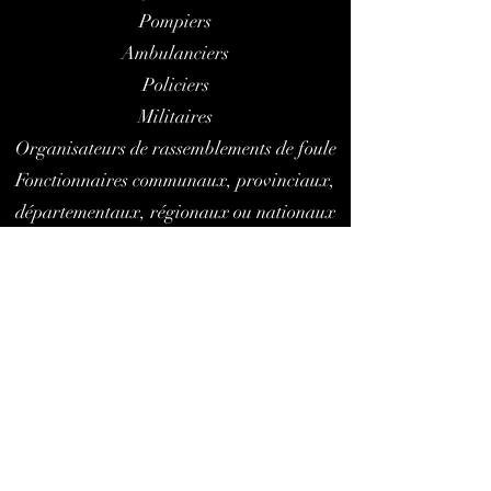
Pompiers
Ambulanciers
Policiers
Militaires
Organisateurs de rassemblements de foule
Fonctionnaires communaux, provinciaux,
départementaux, régionaux ou nationaux
chargés de la gestion du risque
Toute personne intéressée, d'une manière
ou une autre dans le domaine de la
médecine de catastrophe ou la gestion des
situations d'exception.
European Council of Disaster
Medicine